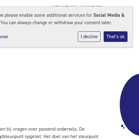
INTRANET KPO
| VACATURES
we please enable some additional services for
Social Media &
 You can always change or withdraw your consent later.
PO
Werken bij KPO
nderopvang
oose
I decline
That's ok
en bij vragen over passend onderwijs. De
dsteunpunt opgezet. Het doel van het steunpunt