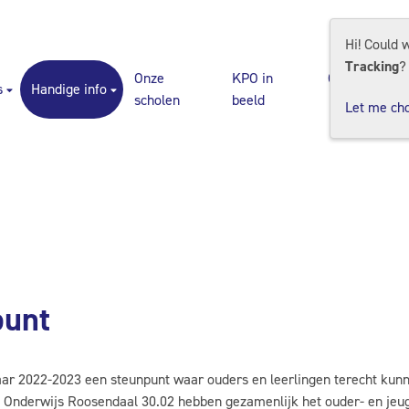
Hi! Could 
Tracking
?
Onze
KPO in
Contact
K
s
Handige info
scholen
beeld
Ki
Let me ch
punt
ar 2022-2023 een steunpunt waar ouders en leerlingen terecht kunn
nderwijs Roosendaal 30.02 hebben gezamenlijk het ouder- en jeug