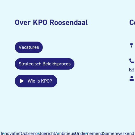
Over KPO Roosendaal
C
Vacatures
Strategisch Beleidsproces
Wie is KPO?
Innovatief
Opbrengstgericht
Ambitieus
Ondernemend
Samenwerkend